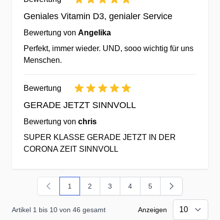
IFS)
Geniales Vitamin D3, genialer Service
✔hygienisch produziert auf
modernsten Produktionsanlagen in
Bewertung von
Angelika
DE, NL, UK, US.
Perfekt, immer wieder. UND, sooo wichtig für uns
Menschen.
Wir verzichten auf unnötige Zutaten
& Hilfsstoffe ohne
Bewertung
Ernährungsnutzen
GERADE JETZT SINNVOLL
Bewertung von
chris
✔Verzicht auf verdächtige Farb-,
SUPER KLASSE GERADE JETZT IN DER
Hilfs- & Füllstoffe
CORONA ZEIT SINNVOLL
✔konsequenter Verzicht auf Zucker
& Fructose in allen Produkten
zugunsten von antkariogenem
1
2
3
4
5
Sie lesen gerade Seite
Seite
Seite
Seite
Seite
Birkenzucker Xylit
✔ausschliessliche Verwendung
Artikel 1 bis 10 von 46 gesamt
Anzeigen