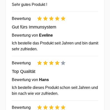
unabhängig von der Verwendung von
prämieren Ihr Feedback zu jedem
Sehr gutes Produkt !
Vitamin D3.
Produkt.
Veganer sollten also definitiv zur
✔Für jede Bestellung erhalten Sie
Bewertung
Nahrungsergänzung täglich 100-200mcg
Treueguthaben für Ihre nächste
Gut fürs Immunsystem
Vitamin K2 verwenden.
Bestellung bei uns.
...
Bewertung von
Eveline
✔Interessante Rabatte &
Staffelpreise - Sparen durch
Ich bestelle das Produkt seit Jahren und bin damit
sehr zufrieden.
Köpfchen.
✔Günstige Preise & Eigenmarken
Bewertung
durch weltweiten Einkauf
✔Kein Mindestbestellwert - testen
Top Qualität
Sie lieber erst einmal.
Bewertung von
Hans
Ich bestelle dieses Produkt schon seit Jahren und
Über 20 Jahre Erfahrung bei
bin nach wie vor zufrieden.
Vitaminen &
Nahrungsergänzungsmitteln
Bewertung