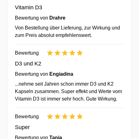
Vitamin D3
✔beständige Fortentwicklung &
Bewertung von
Drahre
Optimierung von Produkten &
Von Bestellung über Lieferung, zur Wirkung und
Sortiment
zum Preis absolut empfehlenswert.
✔durch Kommunikation mit 10.000-
den Kunden in ganz Europa.
Bewertung
✔Gewinnen Sie mit uns an
Lebensqualität durch optimale
D3 und K2
Ernährung!
Bewertung von
Engiadina
...nehme seit Jahren schon immer D3 und K2
Hochwertige Rohstoffe bester
Kapseln zusammen. Super effekt und Werte vom
Qualität mit optimaler
Vitamin D3 ist immer sehr hoch. Gute Wirkung.
Bioverfügbarkeit
Bewertung
✔Auswahl optimaler Wirkstoffe zur
Super
Erreichung des bestmöglichen
Bewertung von
Tanja