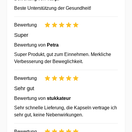
Ernährungsnutzens
Beste Unterstützung der Gesundheit!
✔optimale Bioverfügbarkeit der
Ausgangsstoffe zur Erreichung
Bewertung
bester Versorgung
Super
✔Überprüfung der Rezepturen
durch Lebensmittelgutachter für den
Bewertung von
Petra
bestmöglichen Ernährungsnutzen
Super Produkt, gut zum Einnehmen. Merkliche
Verbesserung der Beweglichkeit.
Herstellung in innovativen &
zertifizierten Lebensmittelbetrieben
Bewertung
Sehr gut
✔ausgewählte Rohstoffe
Bewertung von
stukkateur
renommierter Produzenten mit
Sehr schnelle Lieferung, die Kapseln vertrage ich
hoher Bioverfügbarkeit
sehr gut, keine Nebenwirkungen.
✔unter Beachtung höchster
Qualitätsstandards (HACCP, GMP,
Bewertung