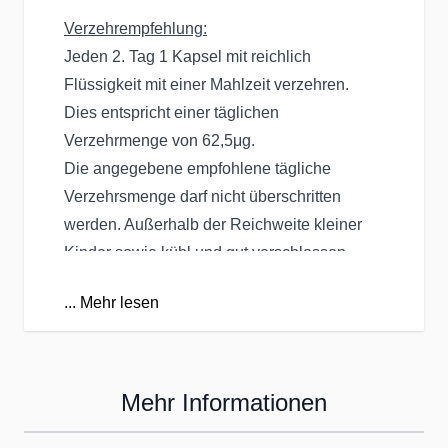
Verzehrempfehlung:
Jeden 2. Tag 1 Kapsel mit reichlich
Flüssigkeit mit einer Mahlzeit verzehren.
Dies entspricht einer täglichen
Verzehrmenge von 62,5μg.
Die angegebene empfohlene tägliche
Verzehrsmenge darf nicht überschritten
werden. Außerhalb der Reichweite kleiner
Kinder sowie kühl und gut verschlossen
aufbewahren.
...
Mehr lesen
Nährwertangaben:
2-Tages-Verzehr: 1 Kapsel
Verzehreinheiten je Dose: 180
Mehr Informationen
Tagesverzehr % NRV*