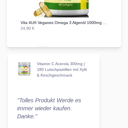
Kapseln
Vita 4U® Veganes Omega 3 Algenöl 1000mg mit 400mg DHA + 200mg EPA | 90 vegane Kapseln
24,90 €
559,00 €
Vitamin C Acerola 300mg |
180 Lutschpastillen mit Xylit
& Kirschgeschmack
"Tolles Produkt Werde es
immer wieder kaufen.
Danke."