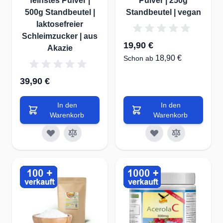
feinstes Pulver |
Pulver | 250g
500g Standbeutel |
Standbeutel | vegan
laktosefreier
Schleimzucker | aus
19,90 €
Akazie
18,90 €
Schon ab
39,90 €
In den
In den
Warenkorb
Warenkorb