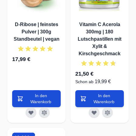
D-Ribose | feinstes
Vitamin C Acerola
Pulver | 300g
300mg | 180
Standbeutel | vegan
Lutschpastillen mit
Xylit &
Kirschgeschmack
17,99 €
21,50 €
19,99 €
Schon ab
In den
In den
Warenkorb
Warenkorb