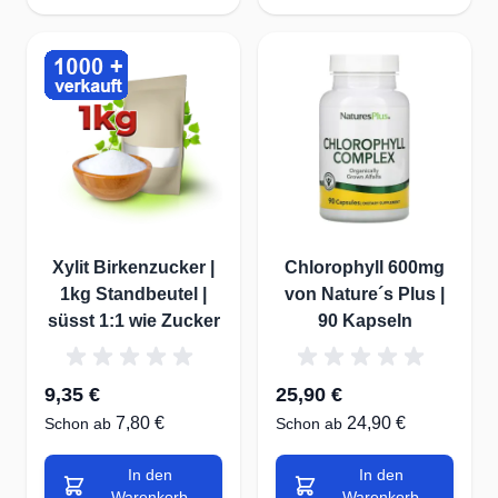
Xylit Birkenzucker |
Chlorophyll 600mg
1kg Standbeutel |
von Nature´s Plus |
süsst 1:1 wie Zucker
90 Kapseln
9,35 €
25,90 €
7,80 €
24,90 €
Schon ab
Schon ab
In den
In den
Warenkorb
Warenkorb