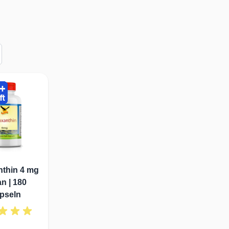
nthin 4 mg
n | 180
pseln