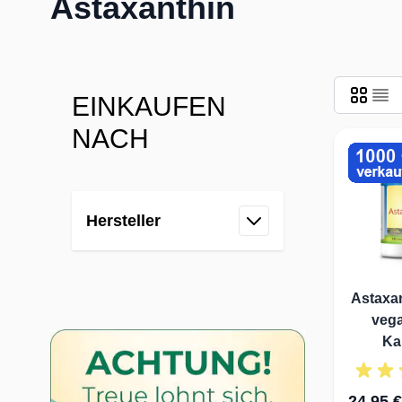
Astaxanthin
EINKAUFEN
NACH
Skip to product list
Hersteller
filter
Astaxa
vega
Ka
24,95 €