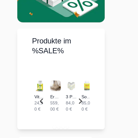
Produkte im
%SALE%
Erdungsprodukte® EMF Baldachin für Betten bis 90 cm Breite & 200 cm Länge | Abschirmung von 99.9 %
3 Packungen Amino4u ELEVEN - 11 Aminosäuren Komplex | 360 Presslinge zu je 1g
Source of Life® von Nature´s Plus | 360 Minitabletten
TESLA Antenne - SEDONA Harmonisierer | 5G (RADAR)
Omega 3-6-9 Komplex 1000 mg, reich an EPA, DHA & ALA| 150 Kapseln
Earthing Kissenbezug Grounded Beauty
20 Packungen Amino4u - alle 8 L-Aminosäuren | 2400 Presslinge zu je 1g
5 Packungen Amino4u - alle 8 L-Aminosäuren | 600 Presslinge zu je 1g
10 Packungen Amino4u - alle 8 L-Aminosäuren | 1200 Presslinge zu je 1g
559,
84,0
85,0
450,
13,8
79,9
380,
105,
199,
00 €
0 €
0 €
00 €
0 €
0 €
00 €
00 €
00 €