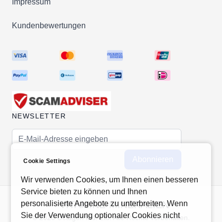
Impressum
Kundenbewertungen
NEWSLETTER
E-Mail-Adresse
Abonnieren
Cookie Settings
Wir verwenden Cookies, um Ihnen einen besseren
Service bieten zu können und Ihnen
personalisierte Angebote zu unterbreiten. Wenn
VITAMINE-MINERALIEN
Sie der Verwendung optionaler Cookies nicht
© 2026 Octagon Ind. Ltd. Alle Rechte vorbehalten.