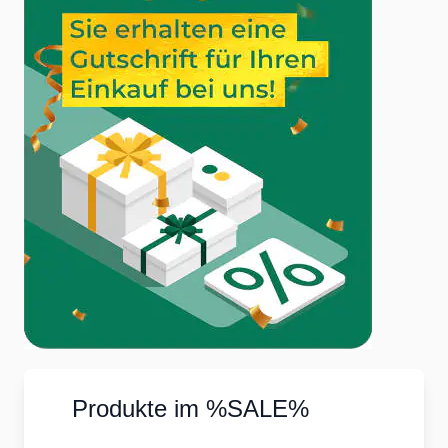
Wissenschaftlich erprobte Qualität
: Hochwertige MSM-
Produkte sind wissenschaftlich geprüft und bieten
nachweisbare Vorteile für Ihre Gesundheit.
Vorbeugung von Schwefelmangel durch MSM und
Mangan
Ein dauerhafter Schwefelmangel lässt sich nicht nur durch
die Zufuhr von MSM-Nahrungsergänzungsmitteln
vermeiden. Auch Mangan spielt eine wichtige Rolle im
Schwefelstoffwechsel und kann den Schwefelhaushalt
stabilisieren. Eine Kombination aus MSM-Präparaten und
Mangan kann dazu beitragen, Ihren Schwefelbedarf
langfristig zu sichern und Ihr Wohlbefinden zu verbessern.
MSM Präparate zuführen & Wohlbefinden unterstützen
Nutzen Sie die Vorteile von MSM, um Ihre Gesundheit und
Ihr Wohlbefinden zu verbessern. Bestellen Sie jetzt MSM
Produkte im %SALE%
Kapseln, MSM Tabletten oder MSM Pulver in unserem
Webshop vitamine-mineralien.eu und unterstützen Sie Ihren