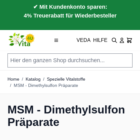
✔ Mit Kundenkonto sparen:
4% Treuerabatt für Wiederbesteller
Direkt zum Inhalt
VEDA
HILFE
Suche
Cart
Home
/
Katalog
/
Spezielle Vitalstoffe
/
MSM - Dimethylsulfon Präparate
MSM - Dimethylsulfon
Präparate