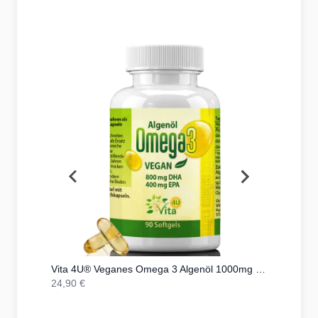
Körper auf natürliche Weise. MSM kaufen war noch nie so
einfach - profitieren Sie von unseren hochwertigen MSM-
Präparaten und spüren Sie den Unterschied.
MSM (Methylsulfonylmethan) ist eine wertvolle Quelle für
organischen Schwefel, der viele wichtige Funktionen in
unserem Körper unterstützt. Von der Förderung der
Gelenkgesundheit und der Entgiftung über die Stärkung des
Immunsystems bis hin zur Verbesserung der Haut-, Haar-
und Nagelgesundheit: MSM bietet zahlreiche Vorteile, die
Ihr Wohlbefinden steigern können. Durch die bequeme
Einnahme von MSM-Präparaten können Sie sicherstellen,
dass Sie ausreichend mit diesem essenziellen Vitalstoff
versorgt sind und Ihre Gesundheit optimal unterstützen.
Kapseln
Vita 4U® Veganes Omega 3 Algenöl 1000mg mit 400mg DHA + 200mg EPA | 90 vegane Kapseln
24,90 €
559,00 €
...