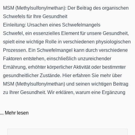
MSM (Methylsulfonylmethan): Der Beitrag des organischen
Schwefels für Ihre Gesundheit
Einleitung: Ursachen eines Schwefelmangels
Schwefel, ein essenzielles Element für unsere Gesundheit,
spielt eine wichtige Rolle in verschiedenen physiologischen
Prozessen. Ein Schwefelmangel kann durch verschiedene
Faktoren entstehen, einschließlich unzureichender
Ernährung, erhöhter körperlicher Aktivität oder bestimmter
gesundheitlicher Zustände. Hier erfahren Sie mehr über
MSM (Methylsulfonylmethan) und seinen wichtigen Beitrag
zu Ihrer Gesundheit. Wir erklären, warum eine Ergänzung
mit MSM Präparaten in Form von Kapseln, Tabletten oder
Pulver sinnvoll ist, um Ihr Wohlbefinden zu unterstützen.
...
Mehr lesen
Die Bedeutung von organischem Schwefel und die besten
Lebensmittelquellen
Organischer Schwefel, wie er in MSM vorkommt, ist für viele