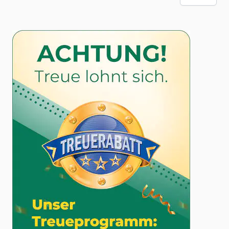
Stress zu vermindern und die Regeneration nach intensiven
Trainingseinheiten zu fördern.
MSM-Präparate: Eine bequeme und sichere Lösung
Um einen Schwefelmangel auszugleichen und Ihre
Gesundheit optimal zu unterstützen, können Sie moderne
MSM-Nahrungsergänzungsmittel in Form von Kapseln,
Tabletten oder Pulver nutzen. Durch die Einnahme von
MSM-Präparaten stellen Sie sicher, dass Ihr Körper
ausreichend mit diesem wichtigen Vitalstoff versorgt ist.
Vorteile von MSM-Präparaten:
Hohe Bioverfügbarkeit
: MSM in Form von
Nahrungsergänzungsmitteln wird gut vom Körper
aufgenommen und verwertet.
Einfache Dosierung und Anwendung
: MSM-Kapseln, -
Tabletten und -Pulver bieten eine einfache und flexible
Möglichkeit, Ihren Schwefelbedarf zu decken.