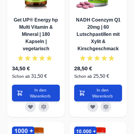
Get UP® Energy hp
NADH Coenzym Q1
Multi Vitamin &
20mg | 60
Mineral | 180
Lutschpastillen mit
Kapseln |
Xylit &
vegetarisch
Kirschgeschmack
34,50 €
28,50 €
31,50 €
25,50 €
Schon ab
Schon ab
In den
In den
Warenkorb
Warenkorb
e 200mg | 120 Kapseln
Astaxanthin 4 mg veg