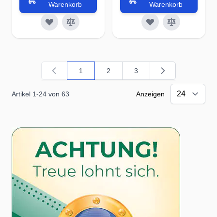
Warenkorb
Warenkorb
1
2
3
Sie lesen gerade Seite
Seite
Seite
Artikel
1
-
24
von
63
Anzeigen