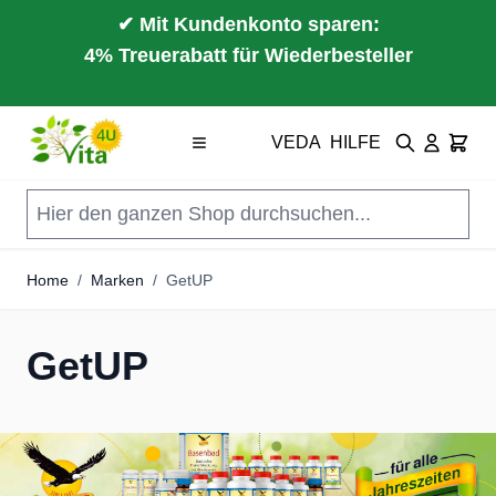
✔ Mit Kundenkonto sparen:
4% Treuerabatt für Wiederbesteller
Direkt zum Inhalt
VEDA
HILFE
Suche
Cart
Home
/
Marken
/
GetUP
GetUP