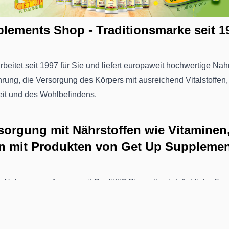
lements Shop - Traditionsmarke seit 1
eitet seit 1997 für Sie und liefert europaweit hochwertige Na
hrung, die Versorgung des Körpers mit ausreichend Vitalstoffen
it und des Wohlbefindens.
orgung mit Nährstoffen wie Vitaminen,
n mit Produkten von Get Up Suppleme
e Nahrungsergänzung mit Qualität? Sie wollen tatsächliche Erg
 mit jahrelanger Erfolgsgeschichte? Dann sind die Produkte v
für Sie!
teln von Get Up Supplements haben Sie die perfekten Produkte