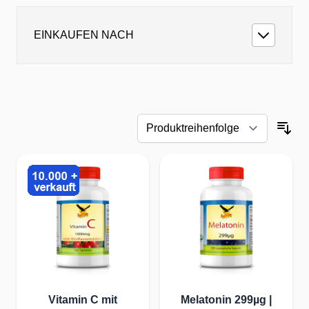
funden. Mit get UP foodsupplements profitieren Sie von 25 Jahre
und permanenter Verbesserung von Nährmitteln mit dem Fokus 
EINKAUFEN NACH
t von einzelnen Vitaminen wie Get UP Vitamin C, Get UP Vita
alien & Spurenelementen bietet viele Varianten zur gezielten Z
einer einseitigen Diät oder bei speziellen Belastungen kann die
nnvoll sein.
d Vegetarier von der Zufuhr von GetUP Vitamin K2 als Kapseln o
B12 als Lutschpastillen oder Kapseln.
e kommt, kann mit GetUP Vitamin D Produkten einem Mangel an
e Nahrungsergänzung mit Get UP bieten Komplexprodukte zur ge
exe: Get UP Energy hp Multivitamine & Multimineral, Get UP Vi
Gelenk Komplex oder auch der Get UP Augen-Nährstoff Komplex
Vorauswahl der benötigten Mikronährstoffe, die sorgfältig komb
nd sich gegenseitig zu ergänzen.
Vitamin C mit
Melatonin 299µg |