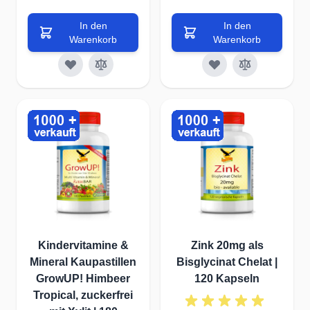
In den
In den
Warenkorb
Warenkorb
Kindervitamine &
Zink 20mg als
Mineral Kaupastillen
Bisglycinat Chelat |
GrowUP! Himbeer
120 Kapseln
Tropical, zuckerfrei