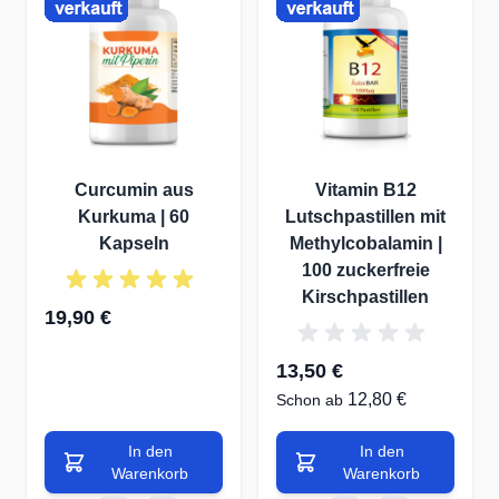
24,95 €
22,90 €
Schon ab
In den Warenkorb
Curcumin aus
Vitamin B12
Kurkuma | 60
Lutschpastillen mit
Kapseln
Methylcobalamin |
100 zuckerfreie
Kirschpastillen
19,90 €
13,50 €
12,80 €
Schon ab
In den
In den
Warenkorb
Warenkorb