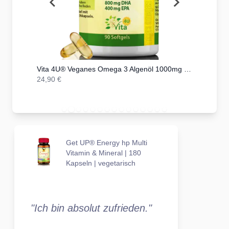
Kapseln
Vita 4U® Veganes Omega 3 Algenöl 1000mg mit 400mg DHA + 200mg EPA | 90 vegane Kapseln
24,90 €
559,00 €
Get UP® Energy hp Multi
Vitamin & Mineral | 180
Kapseln | vegetarisch
"Ich bin absolut zufrieden."