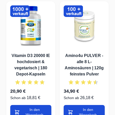
aktives und starkes Leben. Ihr Körper wird es Ihnen danken!
...
Vitamin D3 20000 IE
Amino4u PULVER -
hochdosiert &
alle 8 L-
vegetarisch | 180
Aminosäuren | 120g
Depot-Kapseln
feinstes Pulver
20,90 €
34,90 €
18,81 €
26,18 €
Schon ab
Schon ab
In den
In den
Warenkorb
Warenkorb