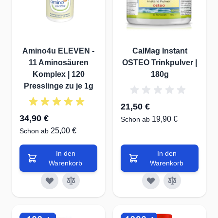
Amino4u ELEVEN -
CalMag Instant
11 Aminosäuren
OSTEO Trinkpulver |
Komplex | 120
180g
Presslinge zu je 1g
21,50 €
34,90 €
19,90 €
Schon ab
25,00 €
Schon ab
In den
In den
Warenkorb
Warenkorb