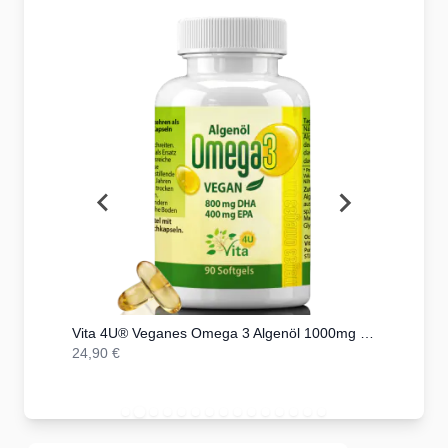
Kapseln
Vita 4U® Veganes Omega 3 Algenöl 1000mg mit 400mg DHA + 200mg EPA | 90 vegane Kapseln
24,90 €
559,00 €