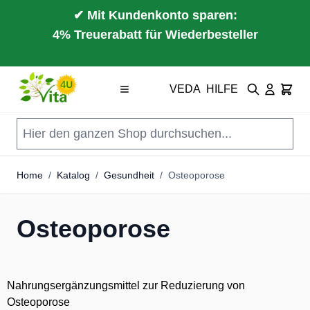
✔ Mit Kundenkonto sparen:
4% Treuerabatt für Wiederbesteller
Direkt zum Inhalt
VEDA
HILFE
Suche
Cart
Home
/
Katalog
/
Gesundheit
/
Osteoporose
Osteoporose
Nahrungsergänzungsmittel zur Reduzierung von
Osteoporose