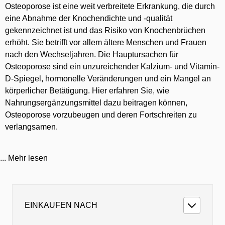
Osteoporose ist eine weit verbreitete Erkrankung, die durch
eine Abnahme der Knochendichte und -qualität
gekennzeichnet ist und das Risiko von Knochenbrüchen
erhöht. Sie betrifft vor allem ältere Menschen und Frauen
nach den Wechseljahren. Die Hauptursachen für
Osteoporose sind ein unzureichender Kalzium- und Vitamin-
D-Spiegel, hormonelle Veränderungen und ein Mangel an
körperlicher Betätigung. Hier erfahren Sie, wie
Nahrungsergänzungsmittel dazu beitragen können,
Osteoporose vorzubeugen und deren Fortschreiten zu
verlangsamen.
Ursachen von Osteoporose
Osteoporose entsteht durch ein Ungleichgewicht im
...
Mehr lesen
Knochenstoffwechsel, bei dem mehr Knochen abgebaut als
aufgebaut wird. Ein Mangel an essenziellen Nährstoffen wie
Kalzium, Magnesium, Vitamin D, Zink und Phosphor kann
diesen Prozess verstärken. Diese Nährstoffe sind notwendig
EINKAUFEN NACH
für die Knochengesundheit und spielen eine zentrale Rolle
bei der Knochenbildung und -erhaltung. Zusätzlich