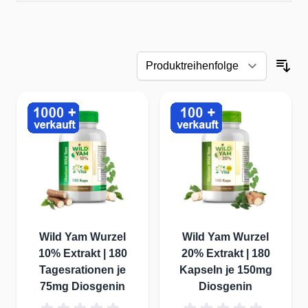
beeinträchtigen hormonelle Veränderungen, insbesondere
ein Absinken des Östrogenspiegels bei Frauen nach der
Menopause, die Knochenstruktur. Auch
Bewegungsmangel
trägt dazu bei, die Knochendichte zu verringern.
Die Rolle von Nahrungsergänzungsmitteln bei der
Reduzierung von Osteoporose
Kalzium und Vitamin D: Das fundamentale Duo
Kalzium ist der wichtigste Baustein des Knochengerüsts.
Ein niedriger Kalziumspiegel führt zu einer verringerten
Knochendichte und erhöht das Osteoporoserisiko. Vitamin D
fördert die Kalziumaufnahme im Darm und dessen Einbau in
die Knochen. Eine ausreichende Versorgung mit diesen
beiden Nährstoffen ist daher essenziell.
Magnesium: Der Knochenverstärker
Wild Yam Wurzel
Wild Yam Wurzel
Magnesium ist an der Umwandlung von Vitamin D in seine
10% Extrakt | 180
20% Extrakt | 180
aktive Form beteiligt, die den Kalziumstoffwechsel reguliert.
Tagesrationen je
Kapseln je 150mg
Es unterstützt nicht nur die Knochengesundheit, sondern
75mg Diosgenin
Diosgenin
verbessert auch die Muskelfunktion, was wiederum Stürze