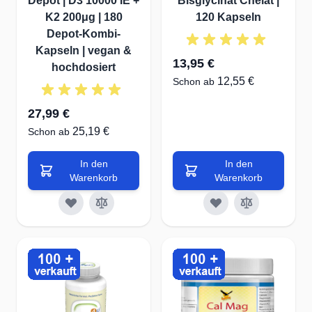
Depot | D3 10000 IE +
Bisglycinat Chelat |
K2 200μg | 180
120 Kapseln
Depot-Kombi-
Kapseln | vegan &
13,95 €
hochdosiert
12,55 €
Schon ab
27,99 €
25,19 €
Schon ab
In den
In den
Warenkorb
Warenkorb