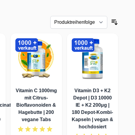
zt. Es trägt daher zur
ress zu schützen. Oxidativer
dheit.
n normaler Homocysteinspiegel
rekt die Gesundheit der
Vitamin C 1000mg
Vitamin D3 + K2
mit Citrus-
Depot | D3 10000
tarke antioxidative
cinat
Bioflavonoiden &
IE + K2 200μg |
ät der Blutgefäße und tragen
Hagebutte | 200
180 Depot-Kombi-
0
vegane Tabs
Kapseln | vegan &
hochdosiert
Molekül, das eine wichtige