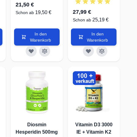
21,50 €
ann Arginin die Durchblutung
27,99 €
19,50 €
Schon ab
25,19 €
Schon ab
 unterstützen. Achten Sie
In den
In den
Warenkorb
Warenkorb
ta 4U bieten Ihnen
unterstützen.
d die Durchblutung. Hier sind
Minute pumpen, was die
Diosmin
Vitamin D3 3000
Hesperidin 500mg
IE + Vitamin K2