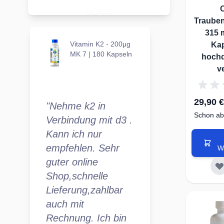
Trauben
315 
Vitamin K2 - 200μg
Kap
MK 7 | 180 Kapseln
hochd
v
29,90 €
"Nehme k2 in
Schon ab
Verbindung mit d3 .
Kann ich nur
empfehlen. Sehr
W
guter online
Shop,schnelle
Lieferung,zahlbar
auch mit
Rechnung. Ich bin