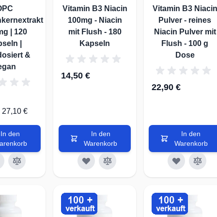
OPC
Vitamin B3 Niacin
Vitamin B3 Niaci
kernextrakt
100mg - Niacin
Pulver - reines
mg | 120
mit Flush - 180
Niacin Pulver mit
seln |
Kapseln
Flush - 100 g
osiert &
Dose
egan
14,50 €
22,90 €
27,10 €
In den
In den
In den
arenkorb
Warenkorb
Warenkorb