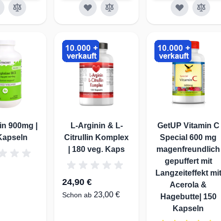
in 900mg |
L-Arginin & L-
GetUP Vitamin C
Kapseln
Citrullin Komplex
Special 600 mg
| 180 veg. Kaps
magenfreundlich
gepuffert mit
Langzeiteffekt mi
24,90 €
Acerola &
23,00 €
Schon ab
Hagebutte| 150
Kapseln