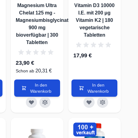
n
Magnesium Ultra
Vitamin D3 10000
Chelat 125 mg -
I.E. mit 200 μg
Magnesiumbisglycinat
Vitamin K2 | 180
900 mg
vegetarische
bioverfügbar | 300
Tabletten
Tabletten
17,99 €
23,90 €
20,31 €
Schon ab
In den
In den
Warenkorb
Warenkorb