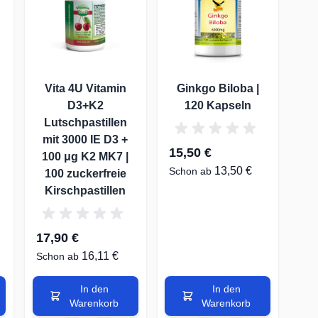
Vita 4U Vitamin
Ginkgo Biloba |
D3+K2
120 Kapseln
Lutschpastillen
mit 3000 IE D3 +
15,50 €
100 μg K2 MK7 |
13,50 €
Schon ab
100 zuckerfreie
Kirschpastillen
17,90 €
16,11 €
Schon ab
In den
In den
Warenkorb
Warenkorb