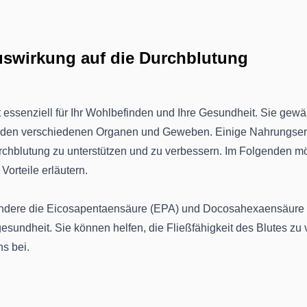
Auswirkung auf die Durchblutung
 essenziell für Ihr Wohlbefinden und Ihre Gesundheit. Sie gewäh
zu den verschiedenen Organen und Geweben. Einige Nahrungse
urchblutung zu unterstützen und zu verbessern. Im Folgenden mö
Vorteile erläutern.
ndere die Eicosapentaensäure (EPA) und Docosahexaensäure (D
gesundheit. Sie können helfen, die Fließfähigkeit des Blutes zu
s bei.
r Mineralstoff, der unter anderem zur Entspannung der Blutgefäß
n daher eine Rolle bei der Aufrechterhaltung einer gesunden 