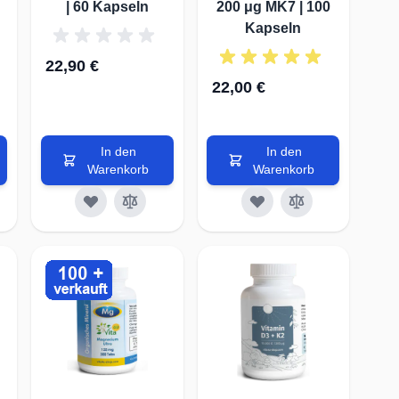
| 60 Kapseln
200 μg MK7 | 100
esser anpassen und auf
Kapseln
erstützt.
22,90 €
22,00 €
ide und das "schlechte" LDL-
ine bessere Durchblutung.
In den
In den
eses Endothels verbessert,
Warenkorb
Warenkorb
60 Minitabletten
TESLA Antenne - SEDONA Harmonisierer | 5G (RADAR)
Omega 3-6-9 Komplex 1000 mg, reich an EPA, DHA & ALA| 150 Kapseln
Earthing Kissenbezug Grounded Beauty
0
450,
13,8
79,9
00 €
0 €
0 €