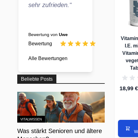
sehr zufrieden."
Bewertung von
Uwe
Vitami
Bewertung
I.E. m
Vitami
Alle Bewertungen
vege
Tab
Beliebte Posts
18,99 €
VITALWISSEN
Was stärkt Senioren und ältere
W