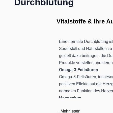
Durchblutung
Vitalstoffe & ihre 
Eine normale Durchblutung ist
Sauerstoff und Nährstoffen 
gezielt dazu beitragen, die D
Produkte vorstellen und deren 
Omega-3-Fettsäuren
Omega-3-Fettsäuren, insbeso
positiven Effekte auf die Herz
normalen Funktion des Herzen
Magnesium
Magnesium ist ein essenzielle
...
Mehr lesen
Versorgung mit Magnesium kan