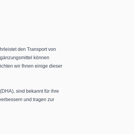
rleistet den Transport von
rgänzungsmittel können
chten wir Ihnen einige dieser
HA), sind bekannt für ihre
 verbessern und tragen zur
e beiträgt. Eine gute
Durchblutung spielen.