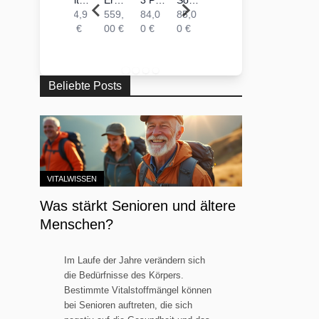
Erdungsprodukte® EMF Baldachin für Betten bis 90 cm Breite & 200 cm Länge | Abschirmung von 99.9 %
3 Packungen Amino4u ELEVEN - 11 Aminosäuren Komplex | 360 Presslinge zu je 1g
Source of Life® von Nature´s Plus | 360 Minitabletten
TESLA Antenne - SEDONA Harmonisierer | 5G (RADAR)
Omega 3-6-9 Komplex 1000 mg, reich an EPA, DHA & ALA| 150 Kapseln
Earthing Kissenbezug Grounded Beauty
20 Packungen Amino4u - alle 8 L-Aminosäuren | 2400 Presslinge zu je 1g
5 Packungen Amino4u - alle 8 L-Aminosäuren | 600 Presslinge zu je 1g
10 Packungen Amino4u - alle 8 L-Aminosäuren | 1200 Presslinge zu je 1g
559,
84,0
85,0
450,
13,8
79,9
380,
105,
199,
00 €
0 €
0 €
00 €
0 €
0 €
00 €
00 €
00 €
Beliebte Posts
VITALWISSEN
Was stärkt Senioren und ältere
Menschen?
Im Laufe der Jahre verändern sich
die Bedürfnisse des Körpers.
Bestimmte Vitalstoffmängel können
bei Senioren auftreten, die sich