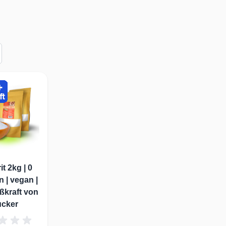
it 2kg | 0
n | vegan |
ßkraft von
ucker