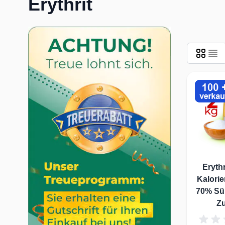
Erythrit
Erythr
Kalorie
70% Sü
Z