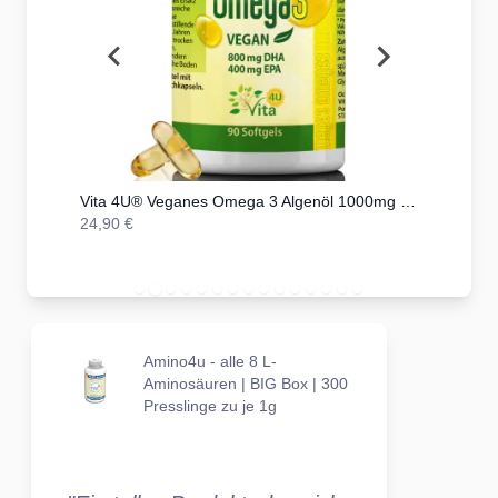
Kapseln
Vita 4U® Veganes Omega 3 Algenöl 1000mg mit 400mg DHA + 200mg EPA | 90 vegane Kapseln
24,90 €
559,00 €
Amino4u - alle 8 L-
Aminosäuren | BIG Box | 300
Presslinge zu je 1g