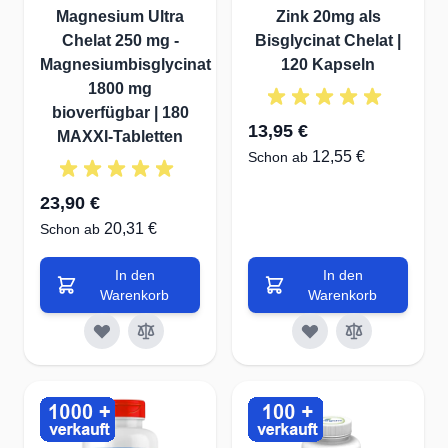
Magnesium Ultra
Zink 20mg als
Diese müssen dem Organismus ständig über die
Chelat 250 mg -
Bisglycinat Chelat |
Nahrung zugeführt werden. Die verzweigtkettigen
Magnesiumbisglycinat
120 Kapseln
Aminosäuren Leucin, Isoleuchin und Valinwerden als
1800 mg
BCAAs (=verzweigtkettige Aminosäuren) bezechnet.
bioverfügbar | 180
13,95 €
MAXXI-Tabletten
Sportler haben einen erhöhten Verbrauch an
12,55 €
Schon ab
Proteinen. Um Regenationsprozesse oder auch den
Aufbau von Muskulatur zu ermöglichen, benötigt der
23,90 €
Körper Aminosäuren. Um die vielen Umbau- und
20,31 €
Schon ab
Regenerationsprozesse im Organismus zu
In den
In den
ermöglichen, müssen die acht essenziellen
Warenkorb
Warenkorb
Aminosäuren gleichzeitig vorhanden sein.
...