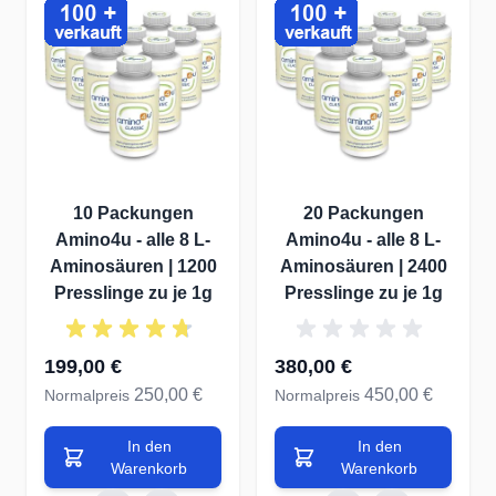
10 Packungen
20 Packungen
Amino4u - alle 8 L-
Amino4u - alle 8 L-
Aminosäuren | 1200
Aminosäuren | 2400
Presslinge zu je 1g
Presslinge zu je 1g
Sonderangebot
Sonderangebot
199,00 €
380,00 €
250,00 €
450,00 €
Normalpreis
Normalpreis
In den
In den
Warenkorb
Warenkorb