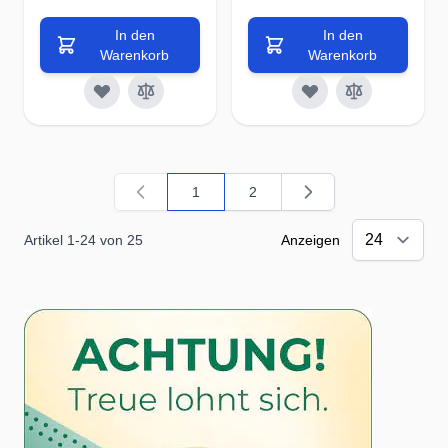
In den
In den
Warenkorb
Warenkorb
1
2
Sie lesen gerade Seite
Seite
Artikel
1
-
24
von
25
Anzeigen