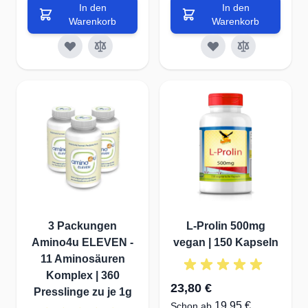
In den
In den
Warenkorb
Warenkorb
3 Packungen
L-Prolin 500mg
Amino4u ELEVEN -
vegan | 150 Kapseln
11 Aminosäuren
Komplex | 360
23,80 €
Presslinge zu je 1g
19,95 €
Schon ab