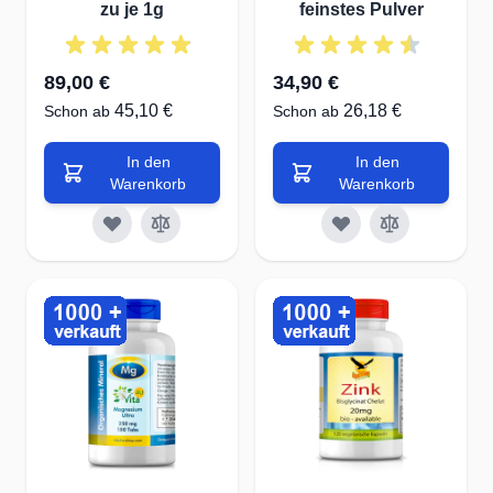
zu je 1g
feinstes Pulver
Alanin, Asparaginsäure, Prolin, Serin und
Glutaminsäure. Fehlt dem Körper eine Aminosäure
89,00 €
34,90 €
oder wird ein daraus gebildeter körpereigener
45,10 €
26,18 €
Schon ab
Schon ab
Wirkstoff, wie beispielsweise ein Hormon, nicht mehr
ausreichend hergestellt, sind wichtige
In den
In den
Körperfunktionen nicht mehr optional gewährleistet.
Warenkorb
Warenkorb
Unverzichtbar sind die acht essenziellen
Aminosäuren:
L-Leucin
L-Valin
L-Isoleucin
L-Lysin
L-Phenylalanin
L-Threonin
L-Methionin
L-Tryptophan