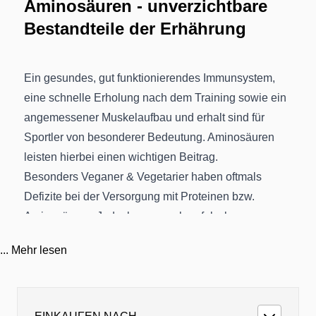
Aminosäuren - unverzichtbare
Bestandteile der Erhährung
Ein gesundes, gut funktionierendes Immunsystem,
eine schnelle Erholung nach dem Training sowie ein
angemessener Muskelaufbau und erhalt sind für
Sportler von besonderer Bedeutung. Aminosäuren
leisten hierbei einen wichtigen Beitrag.
Besonders Veganer & Vegetarier haben oftmals
Defizite bei der Versorgung mit Proteinen bzw.
Aminosäuren. Jedoch verursachen falsche
Ernährungsgewohnheiten sowie steigende Preise für
...
Mehr lesen
proteinhaltige Lebensmittel wie Fleisch & Fisch auch
unter der breiten Bevölkerung zu
Ernährungsdefiziten.
Da der menschliche Körper über keine