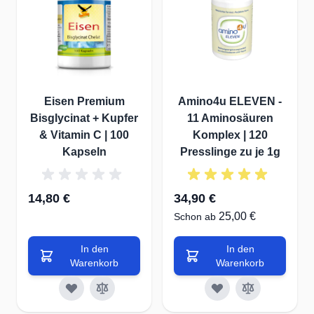
Eisen Premium
Amino4u ELEVEN -
Bisglycinat + Kupfer
11 Aminosäuren
& Vitamin C | 100
Komplex | 120
Kapseln
Presslinge zu je 1g
14,80 €
34,90 €
25,00 €
Schon ab
In den
In den
Warenkorb
Warenkorb