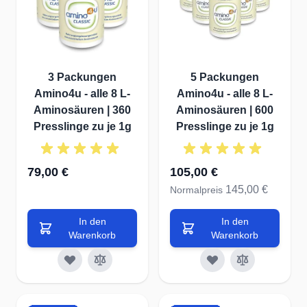
3 Packungen
5 Packungen
Amino4u - alle 8 L-
Amino4u - alle 8 L-
Aminosäuren | 360
Aminosäuren | 600
Presslinge zu je 1g
Presslinge zu je 1g
Sonderangebot
79,00 €
105,00 €
145,00 €
Normalpreis
In den
In den
Warenkorb
Warenkorb