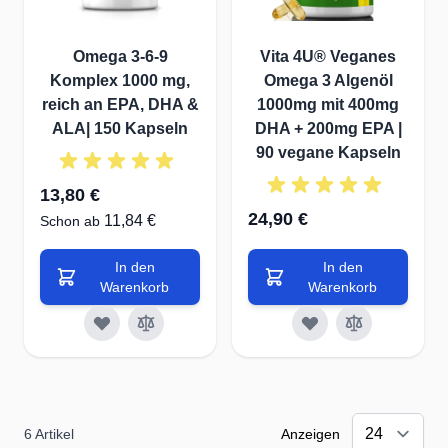
oder fügen Sie sie zu Smoothies hinzu.
Pflanzliche Öle
Omega 3-6-9
Vita 4U® Veganes
Leinöl, Walnussöl und Rapsöl sind gute Quellen für
Komplex 1000 mg,
Omega 3 Algenöl
Omega-3-Fettsäuren. Verwenden Sie diese Öle in
reich an EPA, DHA &
1000mg mit 400mg
ALA| 150 Kapseln
DHA + 200mg EPA |
Salatdressings oder als Ergänzung zu Ihren
90 vegane Kapseln
Lieblingsgerichten.
Ergänzungsmittel
13,80 €
Falls es Ihnen schwerfällt, genügend Omega-
24,90 €
11,84 €
Schon ab
Fettsäuren über die Nahrung aufzunehmen, können
In den
In den
hochwertige Nahrungsergänzungsmittel eine
Warenkorb
Warenkorb
sinnvolle Lösung sein. Achten Sie hierbei auf die
Reinheit und Qualität des Produkts.
Ausgewogenes Verhältnis von Omega-3 und
Omega-6
Ein gesundes Verhältnis von Omega-3 zu Omega-6
6
Artikel
Anzeigen
ist entscheidend für die optimale Funktion der