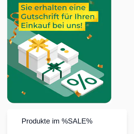
Nahrungsergänzungsmittel in Ihre Ernährung
integrieren, können Sie die Vorteile dieser
essenziellen Fettsäuren optimal nutzen.
Wir von Vitamine-mineralien.eu bieten Ihnen eine
breite Auswahl an hochwertigen Omega-Fettsäuren-
Produkten, die auf neuesten wissenschaftlichen
Erkenntnissen basieren. Lassen Sie uns Ihnen
helfen, ein gesundes und ausgewogenes Leben zu
führen.
...
Produkte im %SALE%