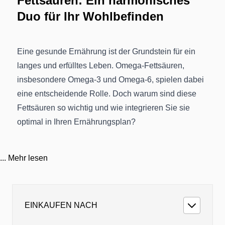
Fettsäuren: Ein harmonisches
Duo für Ihr Wohlbefinden
Eine gesunde Ernährung ist der Grundstein für ein
langes und erfülltes Leben. Omega-Fettsäuren,
insbesondere Omega-3 und Omega-6, spielen dabei
eine entscheidende Rolle. Doch warum sind diese
Fettsäuren so wichtig und wie integrieren Sie sie
optimal in Ihren Ernährungsplan?
Warum sind Omega-Fettsäuren wichtig?
Omega-Fettsäuren sind essenzielle mehrfach
...
Mehr lesen
ungesättigte Fettsäuren, die der Körper nicht selbst
herstellen kann. Sie müssen daher über die Nahrung
aufgenommen werden. Es gibt drei Haupttypen von
EINKAUFEN NACH
Omega-Fettsäuren:
Omega-3-Fettsäuren
: