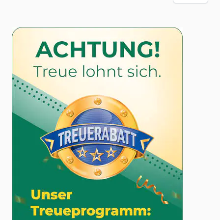
Fettsäuren im Körper. Viele westliche
Ernährungsgewohnheiten tendieren zu einem
Übermaß an Omega-6-Fettsäuren aus verarbeiteten
Lebensmitteln und Pflanzenölen. Um ein gesundes
Gleichgewicht zu erreichen, sollten Sie darauf
achten, Ihre Omega-3-Fettsäuren-Zufuhr zu erhöhen
und gleichzeitig den Konsum von Omega-6 aus
ungesunden Quellen zu reduzieren.
Fazit
Eine gesunde Ernährung, die reich an Omega-
Fettsäuren ist, kann Ihr Wohlbefinden erheblich
beeinflussen. Omega-3- und Omega-6-Fettsäuren
spielen eine wichtige Rolle in der Unterstützung der
Herz-, Gehirn- und Hautgesundheit sowie bei der
Reduzierung von Entzündungen. Indem Sie fettreiche
Fische, pflanzliche Quellen und hochwertige