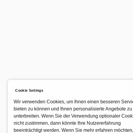
Forschungsergebnisse zeigen deutlich die Vorteile d
Kombination von Vitamin C und Zink. Mehrere klinis
Studien haben belegt, dass diese Kombination
signifikant dazu beiträgt, die Dauer und Schwere von
Erkältungen zu reduzieren. Eine Untersuchung, die i
einer renommierten medizinischen Zeitschrift
veröffentlicht wurde, stellte fest, dass Probanden, die
sowohl Vitamin C als auch Zink einnahmen, weniger
häufig an Erkältungen erkrankten und ihre Symptom
schneller abklangen. Diese Ergebnisse unterstreich
die Bedeutung einer gezielten Ergänzung mit diesen
Cookie Settings
Nährstoffen, insbesondere in Zeiten erhöhter
Infektionsgefahr.
Wir verwenden Cookies, um Ihnen einen besseren Servi
bieten zu können und Ihnen personalisierte Angebote zu
Die synergistische Wirkung von Vitamin C und Zink z
unterbreiten. Wenn Sie der Verwendung optionaler Cook
sich auch in ihrer Fähigkeit, die Produktion von
nicht zustimmen, dann könnte Ihre Nutzererfahrung
Antikörpern zu fördern. Antikörper sind entscheidend 
beeinträchtigt werden. Wenn Sie mehr erfahren möchten