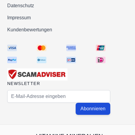
verträglich. In seltenen Fällen können jedoch bei
Datenschutz
übermäßigem Konsum Magenbeschwerden auftreten
Impressum
Achten Sie darauf, die empfohlene Tagesdosis nicht
überschreiten. Bei bestehenden gesundheitlichen
Kundenbewertungen
Einschränkungen oder Allergien konsultieren Sie bitt
vor der Einnahme Ihren Arzt.
Lagerung der Kapseln - Richtige Aufbewahrung
Um die Qualität der
Get UP® Vitamin C Acerola 3
& Zink 5 mg Kirsch-Lutschpastillen mit Xylit
zu
gewährleisten, lagern Sie diese bitte an einem kühle
NEWSLETTER
trockenen Ort und fern von direkter Sonneneinstrahl
E-Mail-Adresse
Achten Sie darauf, das Produkt außerhalb der
Reichweite von Kindern aufzubewahren.
Abonnieren
FAQ zu
Get UP® Vitamin C Acerola 300mg & Zink
mg Kirsch-Lutschpastillen mit Xylit
Sind die Lutschpastillen zuckerfrei?