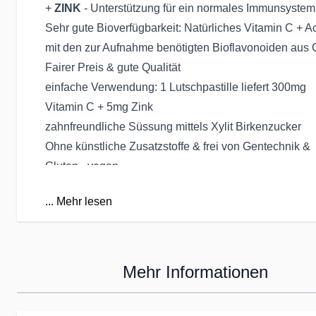
+
ZINK
- Unterstützung für ein normales Immunsystem
Sehr gute Bioverfügbarkeit: Natürliches Vitamin C + A
mit den zur Aufnahme benötigten Bioflavonoiden aus C
Fairer Preis & gute Qualität
einfache Verwendung: 1 Lutschpastille liefert 300mg
Vitamin C + 5mg Zink
zahnfreundliche Süssung mittels Xylit Birkenzucker
Ohne künstliche Zusatzstoffe & frei von Gentechnik &
Gluten - vegan
frei von künstlichen Farb- und Konservierungsstoffen 
...
Mehr lesen
Zucker
frei von den verbreiteten Allergenen: Hefe, Weizen, Ma
Soja und Milch. Vegetarisch & hypoallergen.
Mehr Informationen
Verzehrempfehlung:
EU:
Erwachsene lassen als Nahrungsergänzungsmitte