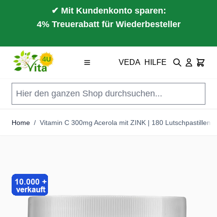
✔ Mit Kundenkonto sparen:
4% Treuerabatt für Wiederbesteller
Direkt zum Inhalt
VEDA
HILFE
Suche
Cart
Home
/
Vitamin C 300mg Acerola mit ZINK | 180 Lutschpastillen m