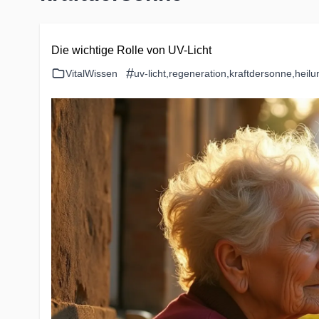
Die wichtige Rolle von UV-Licht
#
VitalWissen
uv-licht
,
regeneration
,
kraftdersonne
,
heilu