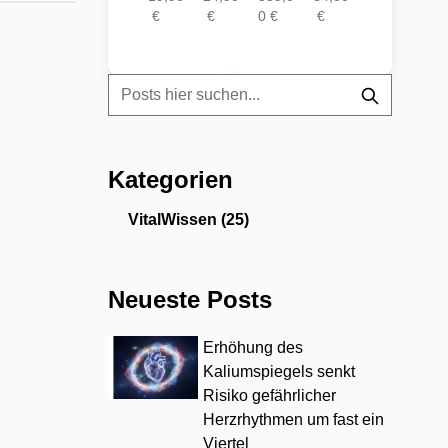
0 €
€
€
0 €
€
€
0 €
0 €
Kategorien
VitalWissen
(25)
Neueste Posts
Erhöhung des
Kaliumspiegels senkt
Risiko gefährlicher
Herzrhythmen um fast ein
Viertel