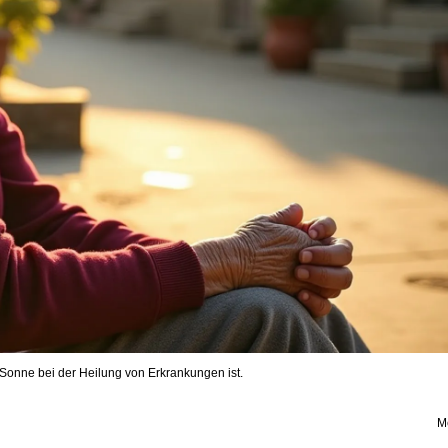
r Sonne bei der Heilung von Erkrankungen ist.
M
20 Packungen Amino4u - alle 8 L-Aminosäuren | 2400 Presslinge zu je 1g
5 Packungen Amino4u - alle 8 L-Aminosäuren | 600 Presslinge zu je 1g
10 Packungen Amino4u - alle 8 L-Aminosäuren | 1200 Presslinge zu je 1g
3 Packungen Amino4u - alle 8 L-Aminosäuren | 360 Presslinge zu je 1g
ESMOG Harmonisierer für Mobilgerät, Handy & Schnurlostelefon | 5G ready
Tesla Sedona Energiekarte - Harmonisierer der körpernahen Umgebung | 4G + 5G
TESLA Antenne - SEDONA Harmonisierer | 4G
L-Ornithin 500mg - vegetarisch | 100 Kapseln
380,0
105,0
199,0
79,00
29,00
39,00
350,0
19,90
24