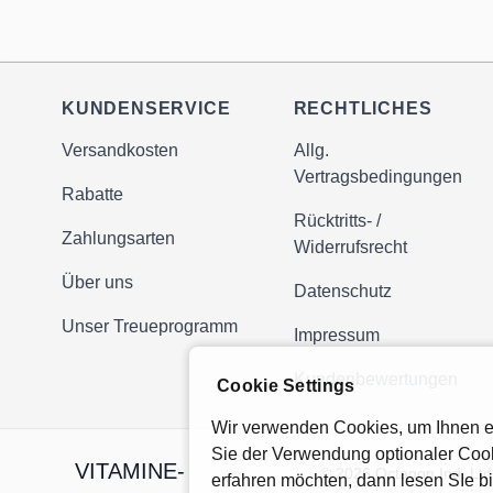
KUNDENSERVICE
RECHTLICHES
Versandkosten
Allg.
Vertragsbedingungen
Rabatte
Rücktritts- /
Zahlungsarten
Widerrufsrecht
Über uns
Datenschutz
Unser Treueprogramm
Impressum
Kundenbewertungen
Cookie Settings
Wir verwenden Cookies, um Ihnen ei
Sie der Verwendung optionaler Cook
VITAMINE-
© 2026 Octagon Ind. Ltd.
erfahren möchten, dann lesen SIe b