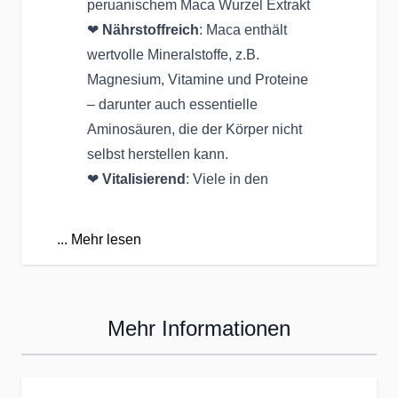
peruanischem Maca Wurzel Extrakt
❤
Nährstoffreich
: Maca enthält
wertvolle Mineralstoffe, z.B.
Magnesium, Vitamine und Proteine
– darunter auch essentielle
Aminosäuren, die der Körper nicht
selbst herstellen kann.
❤
Vitalisierend
: Viele in den
Tropfen enthaltene Wirkstoffe sind
an Stoffwechselprozessen im
...
Mehr lesen
Körper beteiligt und können die
Leistungsfähigkeit beim Sport oder
Muskelaufbau erhöhen.
Mehr Informationen
❤
Luststeigernde Inhaltsstoffe
:
Das Wurzelextrakt – oft als
natürliches Aphrodisiakum