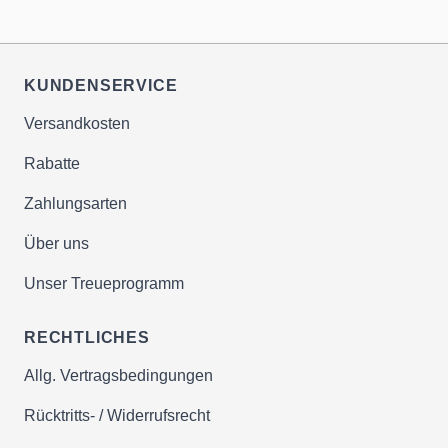
Nebenwirkungen bekannt.
✔beständige Fortentwicklung &
Demnach spricht nichts gegen eine
Optimierung von Produkten &
individuelle Anpassungen. Was
Sortiment
KUNDENSERVICE
dabei zählt: Für eine nachhaltige
✔durch Kommunikation mit 10.000-
Wirkung ist die regelmäßige
Versandkosten
den Kunden in ganz Europa.
Verwendung über einen längeren
✔Gewinnen Sie mit uns an
Rabatte
Zeitraum erforderlich.
Lebensqualität durch optimale
Täglich 5 ml mit ausreichend
Zahlungsarten
Ernährung!
Flüssigkeit. 5 ml entsprechen zwei
Über uns
Verschlusskappen. Vor Gebrauch
Hochwertige Rohstoffe bester
Unser Treueprogramm
gut schütteln.
Qualität mit optimaler
Dosierung Pflanzenextrakte
Bioverfügbarkeit
RECHTLICHES
Für Pflanzenextrakte gibt es keine
standardisierte Dosierung, wir
Allg. Vertragsbedingungen
✔Auswahl optimaler Wirkstoffe zur
sprechen lediglich Empfehlungen
Erreichung des bestmöglichen
Rücktritts- / Widerrufsrecht
aus. Passen Sie die Einnahme ggf.
Ernährungsnutzens