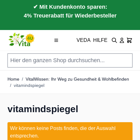
✔ Mit Kundenkonto sparen:
4% Treuerabatt für Wiederbesteller
Direkt zum Inhalt
VEDA
HILFE
Suche
Cart
Home
/
VitalWissen: Ihr Weg zu Gesundheit & Wohlbefinden
/
vitamindspiegel
vitamindspiegel
Wir können keine Posts finden, die der Auswahl
entsprechen.