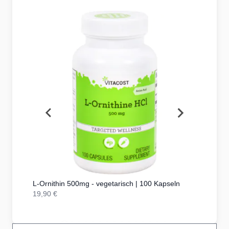
-Ornithin 500mg - vegetarisch | 100 Kapseln
9,90 €
24,90 €