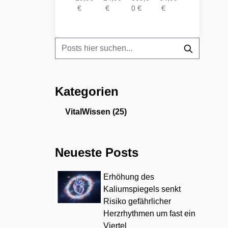
€
0 €
€
€
0 €
€
€
0 €
Kategorien
VitalWissen
(25)
Neueste Posts
Erhöhung des
Kaliumspiegels senkt
Risiko gefährlicher
Herzrhythmen um fast ein
Viertel