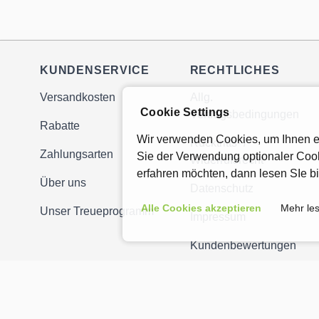
KUNDENSERVICE
RECHTLICHES
Versandkosten
Allg.
Cookie Settings
Vertragsbedingungen
Rabatte
Wir verwenden Cookies, um Ihnen ei
Rücktritts- /
Zahlungsarten
Sie der Verwendung optionaler Cook
Widerrufsrecht
erfahren möchten, dann lesen SIe b
Über uns
Datenschutz
Alle Cookies akzeptieren
Mehr le
Unser Treueprogramm
Impressum
Kundenbewertungen
VITAMINE-
© 2026 Octagon Ind. Ltd.