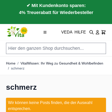
✔ Mit Kundenkonto sparen:
4% Treuerabatt für Wiederbesteller
Direkt zum Inhalt
VEDA
HILFE
Suche
Cart
Home
/
VitalWissen: Ihr Weg zu Gesundheit & Wohlbefinden
/
schmerz
schmerz
Wir können keine Posts finden, die der Auswahl
entsprechen.