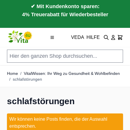
✔ Mit Kundenkonto sparen:
4% Treuerabatt für Wiederbesteller
Direkt zum Inhalt
VEDA
HILFE
Suche
Cart
Home
/
VitalWissen: Ihr Weg zu Gesundheit & Wohlbefinden
/
schlafstörungen
schlafstörungen
Wir können keine Posts finden, die der Auswahl
entsprechen.