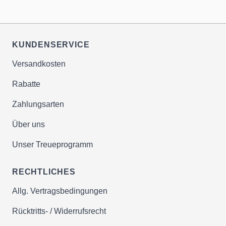
Schlafmangel können das Gedächtnis un
Im Vergleich zu anderen Anbietern bietet Melatonin
die Denkfähigkeit beeinträchtigen.
1 mg, 100 Pastillen mehrere entscheidende
Herstellung in innovativen & zertifizierten
Gewichtszunahme
Vorteile:
Lebensmittelbetrieben
KUNDENSERVICE
Schlafmangel kann hormonelle
Vita 4U
Andere
Versandkosten
Ungleichgewichte verursachen, die zu e
Merkmal
Melatonin 1 mg,
Produkte auf
✔ausgewählte Rohstoffe renommierter
erhöhten Appetit und folglich zu einer
100 Pastillen
dem Markt
Rabatte
Produzenten mit hoher Bioverfügbarkeit
Gewichtszunahme führen können.
Oftmals
✔unter Beachtung höchster
Zahlungsarten
Diese Symptome verdeutlichen die zentra
Dosierung
1 mg pro Pastille
geringere
Qualitätsstandards (HACCP, GMP, IFS)
Rolle von Melatonin für die menschliche
Über uns
Dosierung
✔hygienisch produziert auf modernsten
Gesundheit. Eine ausreichende Produkti
Produktionsanlagen in DE, NL, UK, US.
optimal über die
variierend
Unser Treueprogramm
Bioverfügbarkeit
dieses Hormons ist unerlässlich für einen
Mundschleimhaut
bioverfügbar
gesunden Schlaf und das allgemeine
Wir verzichten auf unnötige Zutaten &
mit
RECHTLICHES
zuckerfrei
Wohlbefinden.
mit normalen
Hilfsstoffe ohne Ernährungsnutzen
nonkariogenem
Allg. Vertragsbedingungen
zahnfreundlich
Zuckern
Birkenzucker
Rücktritts- / Widerrufsrecht
✔Verzicht auf verdächtige Farb-, Hilfs- &
Qualität mit
Keine oder
Füllstoffe