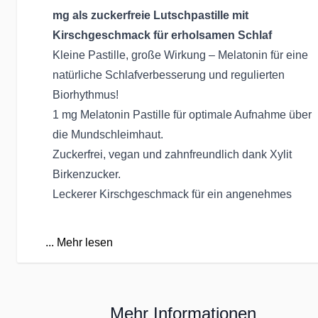
mg als zuckerfreie Lutschpastille mit
Kirschgeschmack für erholsamen Schlaf
Kleine Pastille, große Wirkung – Melatonin für eine
natürliche Schlafverbesserung und regulierten
Biorhythmus!
1 mg Melatonin Pastille für optimale Aufnahme über
die Mundschleimhaut.
Zuckerfrei, vegan und zahnfreundlich dank Xylit
Birkenzucker.
Leckerer Kirschgeschmack für ein angenehmes
Erlebnis.
100 Pastillen pro Dose für langfristige Anwendung.
...
Mehr lesen
Unterstützt einen gesunden Schlafzyklus und Ihr
Wohlbefinden.
Entdecken Sie unsere Melatonin Lutschpastillen mit
Mehr Informationen
1 mg Melatonin pro Pastille, ideal für eine schnelle