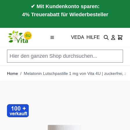
✔ Mit Kundenkonto sparen:
4% Treuerabatt für Wiederbesteller
Direkt zum Inhalt
VEDA
HILFE
Suche
Cart
Home
/
Melatonin Lutschpastille 1 mg von Vita 4U | zuckerfrei, za